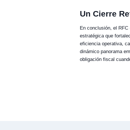
Un Cierre Re
En conclusión, el RFC
estratégica que fortale
eficiencia operativa, c
dinámico panorama emp
obligación fiscal cuan
Navegación
de
entradas