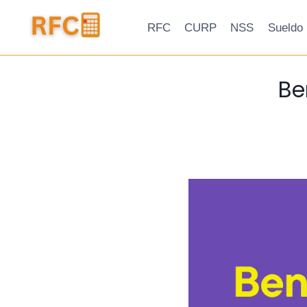
Skip
to
RFC
CURP
NSS
Sueldo
content
Be